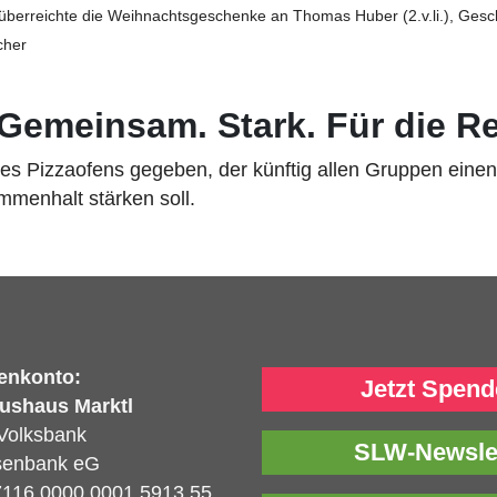
) überreichte die Weihnachtsgeschenke an Thomas Huber (2.v.li.), Gesc
cher
 Gemeinsam. Stark. Für die R
ines Pizzaofens gegeben, der künftig allen Gruppen ei
ammenhalt stärken soll.
enkonto:
Jetzt Spend
ushaus Marktl
Volksbank
SLW-Newsle
isenbank eG
116 0000 0001 5913 55