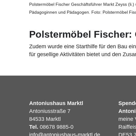
Polstermöbel Fischer Geschäftsführer Markt Zeyss (li.
Pädagoginnen und Pädagogen. Foto: Polstermöbel Fis
Polstermöbel Fischer:
Zudem wurde eine Starthilfe für den Bau e
für gesellige Aktivitäten bietet und den Zus
Antoniushaus Marktl
Spend
Antoniusstraße 7
Antoni
84533 Marktl
meine 
Tel.
08678 9885-0
Raiffe
info@antoniushaus-marktl.de
DE53 7